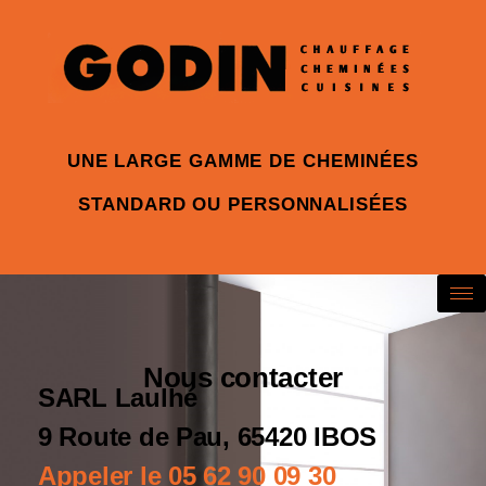
UNE LARGE GAMME DE CHEMINÉES
STANDARD OU PERSONNALISÉES
Nous contacter
SARL Laulhé
9 Route de Pau, 65420 IBOS
Appeler le 05 62 90 09 30